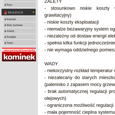
ZALETY
Piece
- stosunkowo niskie koszty 
REALIZACJE
grawitacyjny)
Kominki
- niskie koszty eksploatacji
Blaty kuchenne
- niemalże bezawaryjny system og
Schody
- niezależny od dostaw energii ele
Posadzki
- spełnia kilka funkcji jednocześn
Sauny
- nie wymaga oddzielnego pomiesz
WADY
- niekorzystny rozkład temperatur
- niezalecany do starych mieszk
(palenisko z zapasem mocy grzewc
- brak automatycznej regulacji p
olejowych)
- ograniczona możliwość regulacj
- mała pojemność cieplna systemu