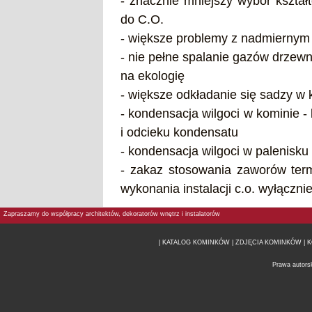
- znacznie mniejszy wybór kształ
do C.O.
- większe problemy z nadmiernym
- nie pełne spalanie gazów drzewn
na ekologię
- większe odkładanie się sadzy w 
- kondensacja wilgoci w kominie -
i odcieku kondensatu
- kondensacja wilgoci w palenisku
- zakaz stosowania zaworów ter
wykonania instalacji c.o. wyłączni
Zapraszamy do współpracy architektów, dekoratorów wnętrz i instalatorów
| KATALOG KOMINKÓW
| ZDJĘCIA KOMINKÓW |
K
Prawa autors