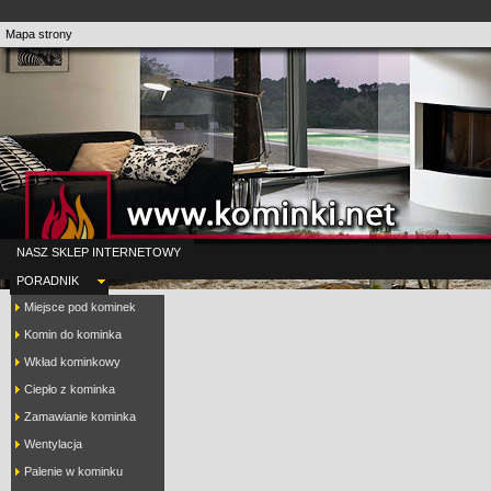
Mapa strony
NASZ SKLEP INTERNETOWY
PORADNIK
Miejsce pod kominek
Komin do kominka
Wkład kominkowy
Ciepło z kominka
Zamawianie kominka
Wentylacja
Palenie w kominku