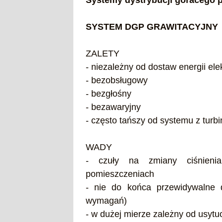
Systemy dystrybucji goracego 
SYSTEM DGP GRAWITACYJNY
ZALETY
- niezależny od dostaw energii ele
- bezobsługowy
- bezgłośny
- bezawaryjny
- często tańszy od systemu z turbi
WADY
- czuły na zmiany ciśnieni
pomieszczeniach
- nie do końca przewidywalne d
wymagań)
- w dużej mierze zależny od usyt