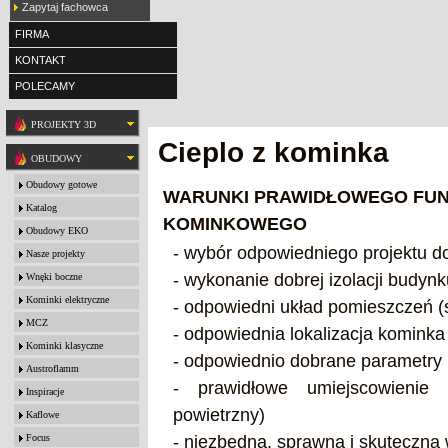
Zapytaj fachowca
FIRMA
KONTAKT
POLECAMY
PROJEKTY 3D
Cieplo z kominka
OBUDOWY
Obudowy gotowe
WARUNKI PRAWIDŁOWEGO FU
Katalog
KOMINKOWEGO
Obudowy EKO
- wybór odpowiedniego projektu 
Nasze projekty
- wykonanie dobrej izolacji budyn
Wnęki boczne
Kominki elektryczne
- odpowiedni układ pomieszczeń (
MCZ
- odpowiednia lokalizacja komink
Kominki klasyczne
- odpowiednio dobrane parametry 
Austroflamm
- prawidłowe umiejscowienie
Inspiracje
powietrzny)
Kaflowe
Focus
- niezbędna, sprawna i skuteczn