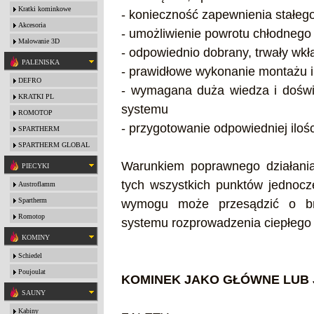
Kratki kominkowe
- konieczność zapewnienia stałeg
Akcesoria
- umożliwienie powrotu chłodnego
Malowanie 3D
- odpowiednio dobrany, trwały wk
PALENISKA
- prawidłowe wykonanie montażu 
DEFRO
- wymagana duża wiedza i doświ
KRATKI PL
systemu
ROMOTOP
- przygotowanie odpowiedniej iloś
SPARTHERM
SPARTHERM GLOBAL
Warunkiem poprawnego działania
PIECYKI
tych wszystkich punktów jednocz
Austroflamm
Spartherm
wymogu może przesądzić o bra
Romotop
systemu rozprowadzenia ciepłego 
KOMINY
Schiedel
Poujoulat
KOMINEK JAKO GŁÓWNE LUB
SAUNY
Kabiny