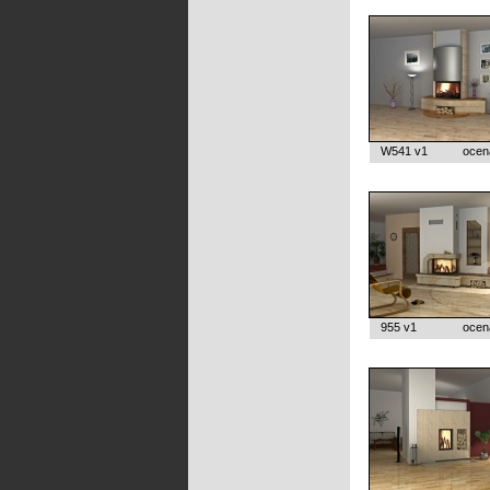
W541 v1
ocen
955 v1
ocen