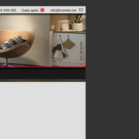
01-549-300
Gadu-gadu
info@kominki.net