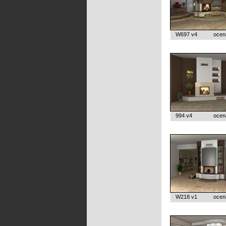
W697 v4
ocen
994 v4
ocen
W218 v1
ocen