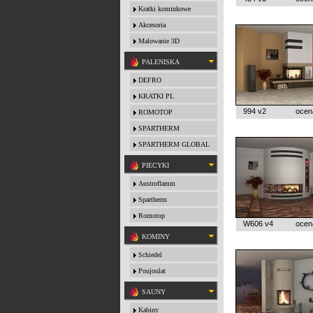
Kratki kominkowe
Akcesoria
Malowanie 3D
PALENISKA
DEFRO
KRATKI PL
994 v2
ocen
ROMOTOP
SPARTHERM
SPARTHERM GLOBAL
PIECYKI
Austroflamm
Spartherm
Romotop
W606 v4
ocen
KOMINY
Schiedel
Poujoulat
SAUNY
Kabiny