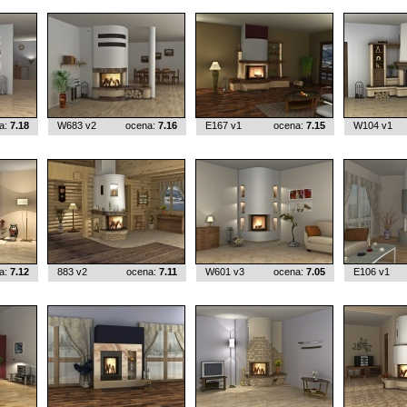
a:
7.18
W683 v2
ocena:
7.16
E167 v1
ocena:
7.15
W104 v1
a:
7.12
883 v2
ocena:
7.11
W601 v3
ocena:
7.05
E106 v1