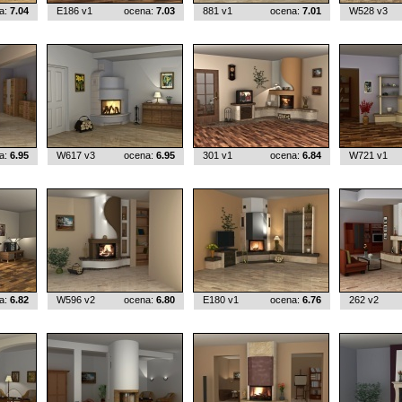
a:
7.04
E186 v1
ocena:
7.03
881 v1
ocena:
7.01
W528 v3
a:
6.95
W617 v3
ocena:
6.95
301 v1
ocena:
6.84
W721 v1
a:
6.82
W596 v2
ocena:
6.80
E180 v1
ocena:
6.76
262 v2