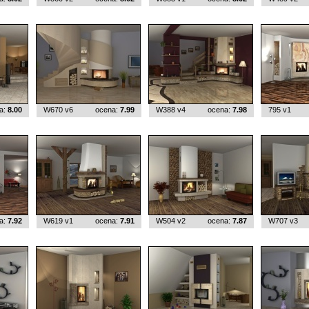
a:
8.00
W670 v6
ocena:
7.99
W388 v4
ocena:
7.98
795 v1
a:
7.92
W619 v1
ocena:
7.91
W504 v2
ocena:
7.87
W707 v3