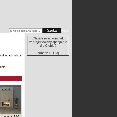
więcej
Chcesz mieć kominek
zaprojektowany specjalnie
dla Ciebie?
Zobacz »
tutaj
 sklepach lub za
enie.
ocena:
8.00