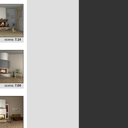
ocena:
7.14
ocena:
7.04