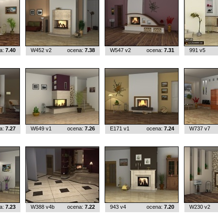
a:
7.40
W452 v2
ocena:
7.38
W547 v2
ocena:
7.31
991 v5
a:
7.27
W649 v1
ocena:
7.26
E171 v1
ocena:
7.24
W737 v7
a:
7.23
W388 v4b
ocena:
7.22
943 v4
ocena:
7.20
W230 v2