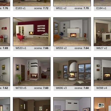
a:
7.76
E183 v1
ocena:
7.72
W511 v2
ocena:
7.70
E184 v1
a:
7.69
W533 v1
ocena:
7.66
W559 v2
ocena:
7.64
W627 v2
a:
7.62
W733 v5
ocena:
7.60
W696 v3
ocena:
7.60
W398 v4