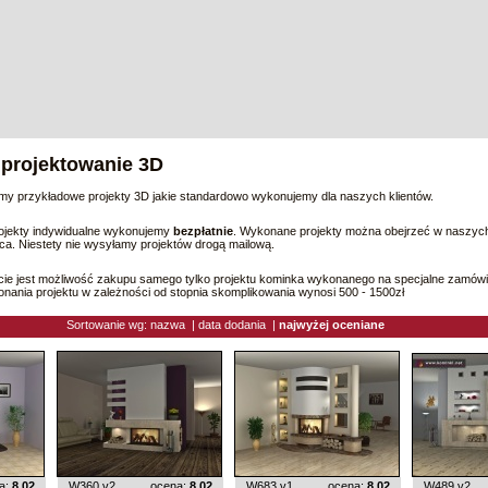
 projektowanie 3D
emy przykładowe projekty 3D jakie standardowo wykonujemy dla naszych klientów.
rojekty indywidualne wykonujemy
bezpłatnie
. Wykonane projekty można obejrzeć w naszych
a. Niestety nie wysyłamy projektów drogą mailową.
cie jest możliwość zakupu samego tylko projektu kominka wykonanego na specjalne zamówi
ania projektu w zależności od stopnia skomplikowania wynosi 500 - 1500zł
Sortowanie wg:
nazwa
|
data dodania
|
najwyżej oceniane
a:
8.02
W360 v2
ocena:
8.02
W683 v1
ocena:
8.02
W489 v2