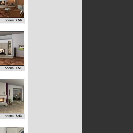
ocena:
7.56
ocena:
7.51
ocena:
7.43