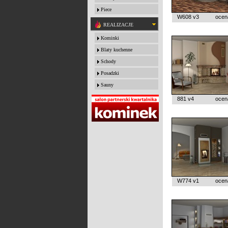
Piece
W608 v3
ocen
REALIZACJE
Kominki
Blaty kuchenne
Schody
Posadzki
Sauny
881 v4
ocen
W774 v1
ocen