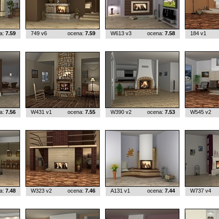
a:
7.59
749 v6
ocena:
7.59
W613 v3
ocena:
7.58
184 v1
a:
7.56
W431 v1
ocena:
7.55
W390 v2
ocena:
7.53
W545 v2
a:
7.48
W323 v2
ocena:
7.46
A131 v1
ocena:
7.44
W737 v4