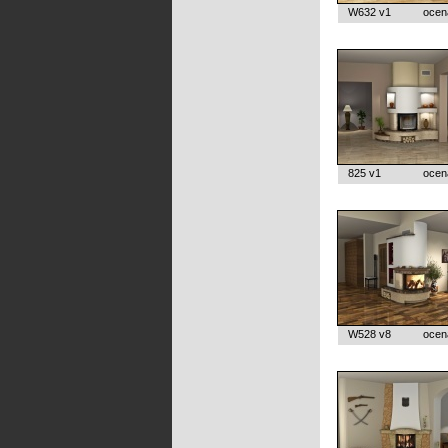
W632 v1
ocen
825 v1
ocen
W528 v8
ocen