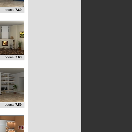
ocena:
7.69
ocena:
7.63
ocena:
7.59