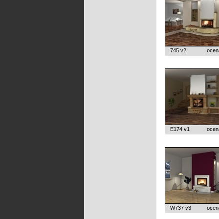
745 v2
ocen
E174 v1
ocen
W737 v3
ocen