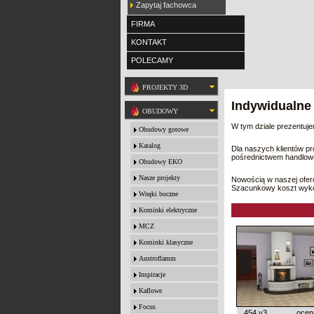
Zapytaj fachowca
FIRMA
KONTAKT
POLECAMY
PROJEKTY 3D
Indywidualne
OBUDOWY
W tym dziale prezentuj
Obudowy gotowe
Katalog
Dla naszych klientów p
pośrednictwem handlowc
Obudowy EKO
Nasze projekty
Nowością w naszej ofer
Szacunkowy koszt wykon
Wnęki boczne
Kominki elektryczne
MCZ
Kominki klasyczne
Austroflamm
Inspiracje
Kaflowe
Focus
454 v3
ocen