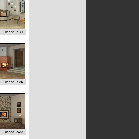
ocena:
7.30
ocena:
7.24
ocena:
7.20