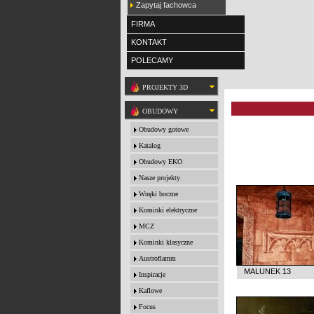
Zapytaj fachowca
FIRMA
KONTAKT
POLECAMY
PROJEKTY 3D
OBUDOWY
Obudowy gotowe
Katalog
Obudowy EKO
Nasze projekty
Wnęki boczne
Kominki elektryczne
MCZ
Kominki klasyczne
Austroflamm
MALUNEK 13
Inspiracje
Kaflowe
Focus