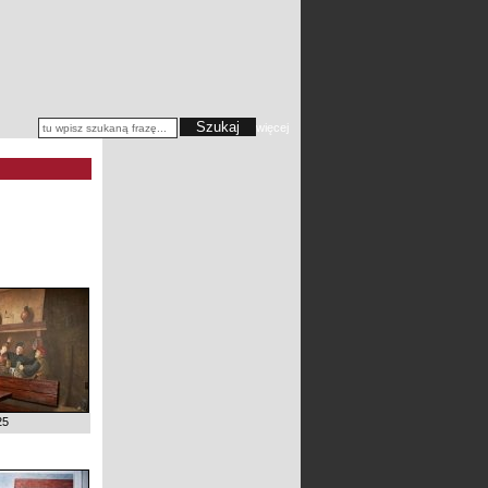
więcej
25