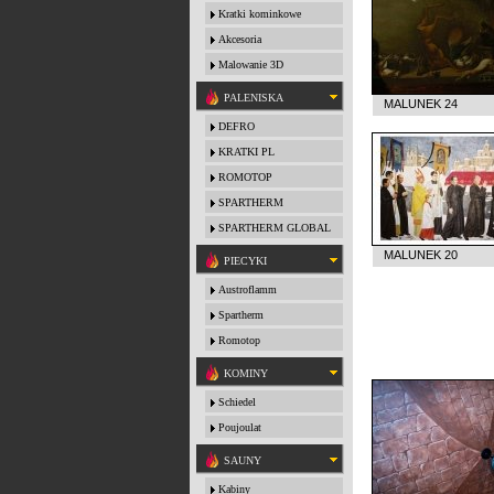
Kratki kominkowe
Akcesoria
Malowanie 3D
PALENISKA
MALUNEK 24
DEFRO
KRATKI PL
ROMOTOP
SPARTHERM
SPARTHERM GLOBAL
MALUNEK 20
PIECYKI
Austroflamm
Spartherm
Romotop
KOMINY
Schiedel
Poujoulat
SAUNY
Kabiny