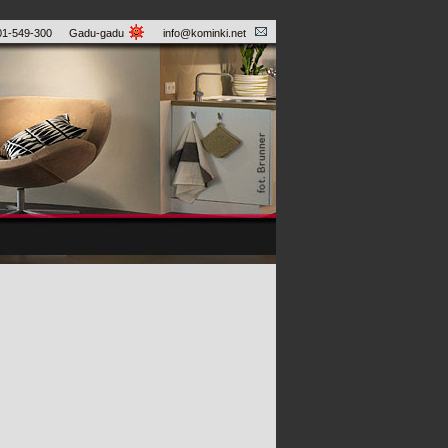
01-549-300
Gadu-gadu
info@kominki.net