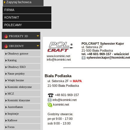
Zapytaj fachowca
FIRMA
KONTAKT
POLECAMY
PROJEKTY 3D
POLCRAFT Sylwester Kajor
OBUDOWY
ul. Sidorska 2F
21-500 Biała Podlaska
Obudowy gotowe
tel. +48 601-969-157 - właściciel
www.kominki.net
sylwester.kajor@kominki.ne
info@kominki.net
Katalog
Obudowy EKO
Nasze projekty
Biała Podlaska
Wnęki boczne
ul. Sidorska 2F
›› MAPA
21-500 Biała Podlaska
Kominki elektryczne
MCZ
+48 601-969-157
info@kominki.net
Kominki klasyczne
kominki.net
Austroflamm
Inspiracje
Godziny otwarcia:
pn-pt 9:00 - 17:00
Kaflowe
sob 9:00 - 13:00
Focus