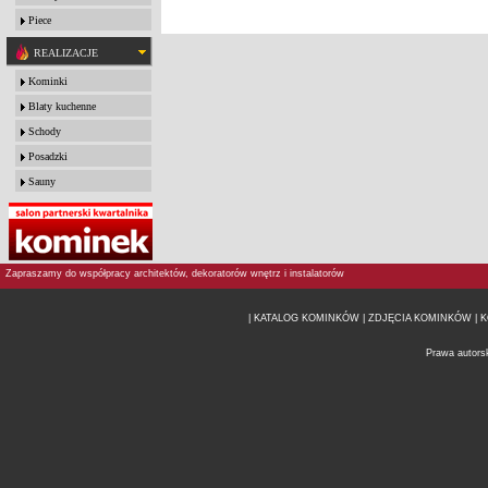
Piece
REALIZACJE
Kominki
Blaty kuchenne
Schody
Posadzki
Sauny
Zapraszamy do współpracy architektów, dekoratorów wnętrz i instalatorów
| KATALOG KOMINKÓW
| ZDJĘCIA KOMINKÓW |
K
Prawa autors