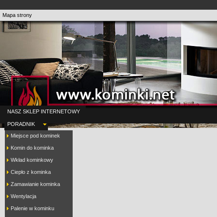
Mapa strony
NASZ SKLEP INTERNETOWY
PORADNIK
Miejsce pod kominek
Komin do kominka
Wkład kominkowy
Ciepło z kominka
Zamawianie kominka
Wentylacja
Palenie w kominku