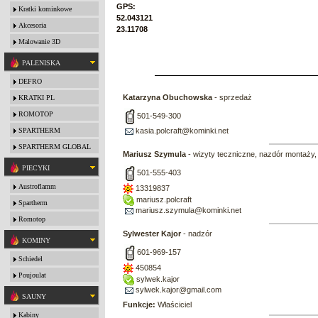
GPS:
Kratki kominkowe
52.043121
Akcesoria
23.11708
Malowanie 3D
PALENISKA
DEFRO
Katarzyna Obuchowska
- sprzedaż
KRATKI PL
ROMOTOP
501-549-300
SPARTHERM
kasia.polcraft@kominki.net
SPARTHERM GLOBAL
Mariusz Szymula
- wizyty teczniczne, nazdór montaży,
PIECYKI
501-555-403
Austroflamm
13319837
mariusz.polcraft
Spartherm
mariusz.szymula@kominki.net
Romotop
Sylwester Kajor
- nadzór
KOMINY
601-969-157
Schiedel
450854
Poujoulat
sylwek.kajor
sylwek.kajor@gmail.com
SAUNY
Funkcje:
Właściciel
Kabiny