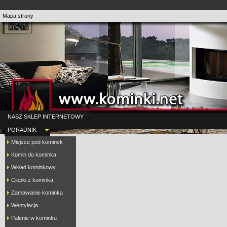
Mapa strony
NASZ SKLEP INTERNETOWY
PORADNIK
Miejsce pod kominek
Komin do kominka
Wkład kominkowy
Ciepło z kominka
Zamawianie kominka
Wentylacja
Palenie w kominku