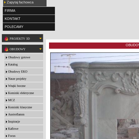
Zapytaj fachowca
FIRMA
KONTAKT
POLECAMY
PROJEKTY 3D
OBUDOW
OBUDOWY
Obudowy gotowe
Katalog
Obudowy EKO
Nasze projekty
Wnęki boczne
Kominki elektryczne
MCZ
Kominki klasyczne
Austroflamm
Inspiracje
Kaflowe
Focus