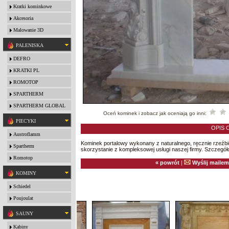
Kratki kominkowe
Akcesoria
Malowanie 3D
PALENISKA
DEFRO
KRATKI PL
ROMOTOP
SPARTHERM
SPARTHERM GLOBAL
Oceń kominek i zobacz jak oceniają go inni:
PIECYKI
OPIS 
Austroflamm
Kominek portalowy wykonany z naturalnego, ręcznie rzeźb
Spartherm
skorzystanie z kompleksowej usługi naszej firmy. Szczegóło
Romotop
« powrót
|
Wyślij mailem
KOMINY
Schiedel
Poujoulat
SAUNY
Kabiny