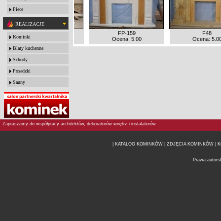
Piece
REALIZACJE
FP-182
FP-159
F48
Kominki
Ocena: 5.00
Ocena: 5.00
Ocena: 5.0
Blaty kuchenne
Schody
Posadzki
Sauny
Zapraszamy do współpracy architektów, dekoratorów wnętrz i instalatorów
| KATALOG KOMINKÓW
| ZDJĘCIA KOMINKÓW |
K
Prawa autors