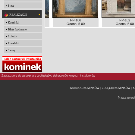
Piece
REALIZACJE
SF060
FP-186
FP-182
Kominki
Ocena: 5.00
Ocena: 5.00
Ocena: 5.00
Blaty kuchenne
Schody
Posadzki
Sauny
Zapraszamy do współpracy architektów, dekoratorów wnętrz i instalatorów
| KATALOG KOMINKÓW
| ZDJĘCIA KOMINKÓW |
K
Prawa autors