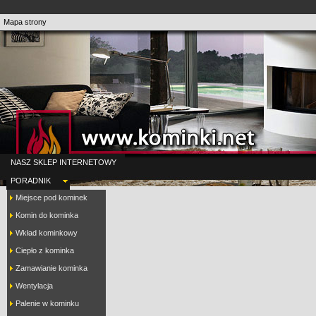
Mapa strony
NASZ SKLEP INTERNETOWY
PORADNIK
Miejsce pod kominek
Komin do kominka
Wkład kominkowy
Ciepło z kominka
Zamawianie kominka
Wentylacja
Palenie w kominku