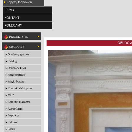
Zapytaj fachowca
FIRMA
KONTAKT
POLECAMY
PROJEKTY 3D
OBUDOWA
OBUDOWY
Obudowy gotowe
Katalog
Obudowy EKO
Nasze projekty
Wnęki boczne
Kominki elektryczne
MCZ
Kominki klasyczne
Austroflamm
Inspiracje
Kaflowe
Focus