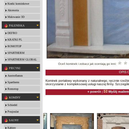
Kratki kominkowe
Akcesoria
Malowanie 3D
PALENISKA
DEFRO
KRATKI PL
ROMOTOP
SPARTHERM
SPARTHERM GLOBAL
Oceń kominek i zobacz jak oceniają go inni:
PIECYKI
OPIS 
Austroflamm
Kominek portalowy wykonany z naturalnego, ręcznie rzeźb
Spartherm
skorzystanie z kompleksowej usługi naszej firmy. Szczegóło
Romotop
« powrót
|
Wyślij mailem
KOMINY
Schiedel
Poujoulat
SAUNY
Kabiny