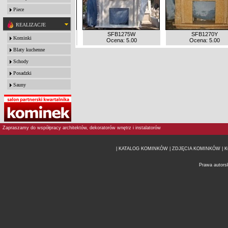
Piece
REALIZACJE
FP-186 CM
SFB1275W
SFB1270Y
Kominki
Ocena: 5.00
Ocena: 5.00
Ocena: 5.00
Blaty kuchenne
Schody
Posadzki
Sauny
Zapraszamy do współpracy architektów, dekoratorów wnętrz i instalatorów
| KATALOG KOMINKÓW
| ZDJĘCIA KOMINKÓW |
K
Prawa autors