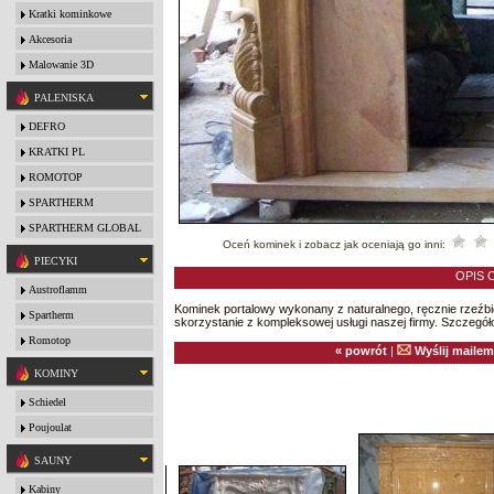
Kratki kominkowe
Akcesoria
Malowanie 3D
PALENISKA
DEFRO
KRATKI PL
ROMOTOP
SPARTHERM
SPARTHERM GLOBAL
Oceń kominek i zobacz jak oceniają go inni:
PIECYKI
OPIS 
Austroflamm
Kominek portalowy wykonany z naturalnego, ręcznie rzeźb
Spartherm
skorzystanie z kompleksowej usługi naszej firmy. Szczegóło
Romotop
« powrót
|
Wyślij mailem
KOMINY
Schiedel
Poujoulat
SAUNY
Kabiny