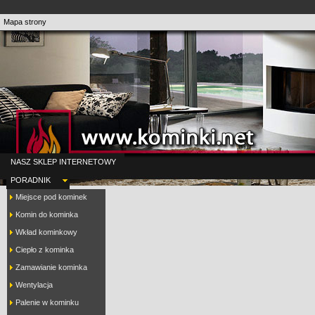
Mapa strony
NASZ SKLEP INTERNETOWY
PORADNIK
Miejsce pod kominek
Komin do kominka
Wkład kominkowy
Ciepło z kominka
Zamawianie kominka
Wentylacja
Palenie w kominku