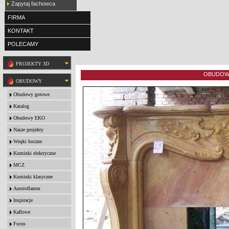
Zapytaj fachowca
FIRMA
KONTAKT
POLECAMY
PROJEKTY 3D
OBUDOWA
OBUDOWY
Obudowy gotowe
Katalog
Obudowy EKO
Nasze projekty
Wnęki boczne
Kominki elektryczne
MCZ
Kominki klasyczne
Austroflamm
Inspiracje
Kaflowe
Focus