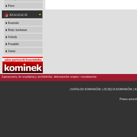
Piece
REALIZACJE
Kominki
Blaty kuchenne
Schody
Posadzki
Sauny
Zapraszamy do współpracy architektów, dekoratorów wnętrz i instalatorów
| KATALOG KOMINKÓW
| ZDJĘCIA KOMINKÓW |
K
Prawa autors