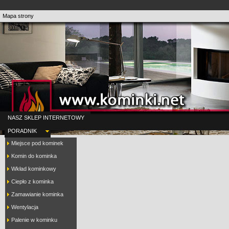
Mapa strony
NASZ SKLEP INTERNETOWY
PORADNIK
Miejsce pod kominek
Komin do kominka
Wkład kominkowy
Ciepło z kominka
Zamawianie kominka
Wentylacja
Palenie w kominku