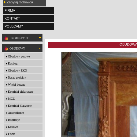
Zapytaj fachowca
FIRMA
KONTAKT
POLECAMY
PROJEKTY 3D
OBUDOWA 
OBUDOWY
Obudowy gotowe
Katalog
Obudowy EKO
Nasze projekty
Wnęki boczne
Kominki elektryczne
MCZ
Kominki klasyczne
Austroflamm
Inspiracje
Kaflowe
Focus