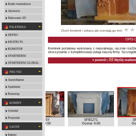
Kratki kominkowe
Akcesoria
Malowanie 3D
PALENISKA
Oceń kominek i zobacz jak oceniają go inni:
DEFRO
OPIS 
KRATKI PL
Kominek portalowy wykonany z naturalnego, ręcznie rzeźb
ROMOTOP
skorzystanie z kompleksowej usługi naszej firmy. Szczegóło
SPARTHERM
« powrót
|
Wyślij mailem
SPARTHERM GLOBAL
PIECYKI
Austroflamm
Spartherm
Romotop
KOMINY
Schiedel
Poujoulat
SFB1275Y
SFB1271
S
7
Ocena: 9.00
Ocena: 9.00
Oc
SAUNY
Kabiny