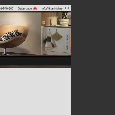
01-549-300
Gadu-gadu
info@kominki.net