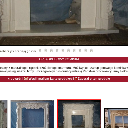
cz jak oceniają go inni:
OPIS OBUDOWY KOMINKA
nany z naturalnego, ręcznie rzeźbionego marmuru. Możliwy jest zakup gotowego kominka 
owej usługi naszej firmy. Szczegółowych informacji udzielą Państwu pracownicy firmy Polcra
« powrót
|
Wyślij mailem kartę produktu
|
Zapytaj o ten produkt