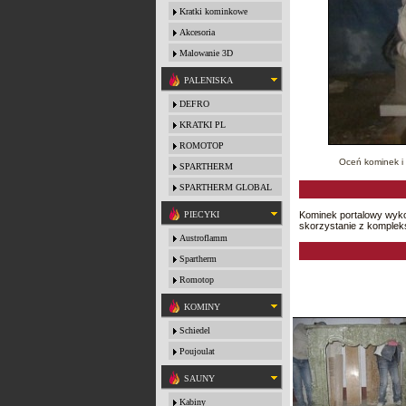
Kratki kominkowe
Akcesoria
Malowanie 3D
PALENISKA
DEFRO
KRATKI PL
ROMOTOP
Oceń kominek i zoba
SPARTHERM
SPARTHERM GLOBAL
PIECYKI
Kominek portalowy wyko
skorzystanie z kompleks
Austroflamm
Spartherm
Romotop
KOMINY
Schiedel
Poujoulat
SAUNY
Kabiny