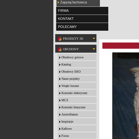
Zapytaj fachowca
FIRMA
KONTAKT
POLECAMY
PROJEKTY 3D
OBUDOWY
Obudowy gotowe
Katalog
Obudowy EKO
Nasze projekty
Wnęki boczne
Kominki elektryczne
MCZ
Kominki klasyczne
Austroflamm
Inspiracje
Kaflowe
Focus