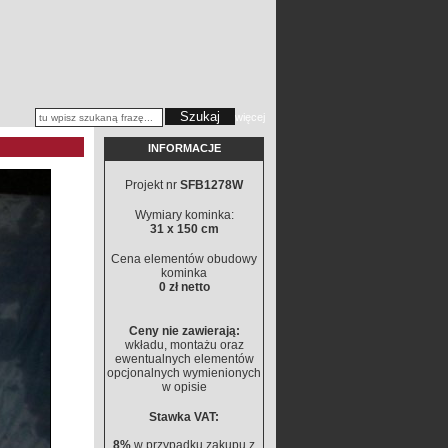
więcej
INFORMACJE
Projekt nr
SFB1278W
Wymiary kominka:
31 x 150 cm
Cena elementów obudowy
kominka
0 zł netto
Ceny nie zawierają:
wkładu, montażu oraz
ewentualnych elementów
opcjonalnych wymienionych
w opisie
Stawka VAT:
8%
w przypadku zakupu z