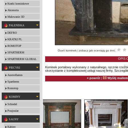
Kratki kominkowe
Akcesoria
Malowanie 3D
PALENISKA
DEFRO
KRATKI PL
ROMOTOP
Oceń kominek i zobacz jak oceniają go inni:
SPARTHERM
OPIS 
SPARTHERM GLOBAL
Kominek portalowy wykonany z naturalnego, ręcznie rzeźb
PIECYKI
skorzystanie z kompleksowej usługi naszej firmy. Szczegóło
Austroflamm
« powrót
|
Wyślij mailem
Spartherm
Romotop
KOMINY
Schiedel
Poujoulat
SAUNY
Kabiny