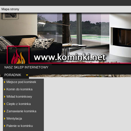
Mapa strony
NASZ SKLEP INTERNETOWY
PORADNIK
Miejsce pod kominek
Komin do kominka
Wkład kominkowy
Ciepło z kominka
Zamawianie kominka
Wentylacja
Palenie w kominku