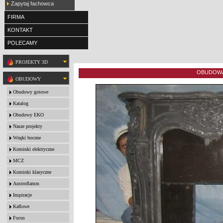
Zapytaj fachowca
FIRMA
KONTAKT
POLECAMY
PROJEKTY 3D
OBUDOWA
OBUDOWY
Obudowy gotowe
Katalog
Obudowy EKO
Nasze projekty
Wnęki boczne
Kominki elektryczne
MCZ
Kominki klasyczne
Austroflamm
Inspiracje
Kaflowe
Focus