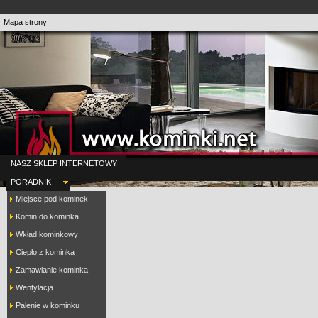
Mapa strony
NASZ SKLEP INTERNETOWY
PORADNIK
Miejsce pod kominek
Komin do kominka
Wkład kominkowy
Ciepło z kominka
Zamawianie kominka
Wentylacja
Palenie w kominku