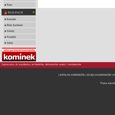
Piece
REALIZACJE
Kominki
Blaty kuchenne
Schody
Posadzki
Sauny
Zapraszamy do współpracy architektów, dekoratorów wnętrz i instalatorów
| KATALOG KOMINKÓW
| ZDJĘCIA KOMINKÓW |
K
Prawa autors