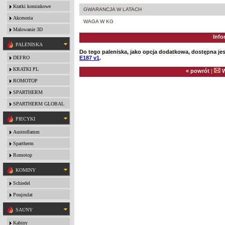
Kratki kominkowe
GWARANCJA W LATACH
Akcesoria
WAGA W KG
Malowanie 3D
Info
PALENISKA
Do tego paleniska, jako opcja dodatkowa, dostępna jes
DEFRO
E187 v1
.
KRATKI PL
« powrót
|
W
ROMOTOP
SPARTHERM
SPARTHERM GLOBAL
PIECYKI
Austroflamm
Spartherm
Romotop
KOMINY
Schiedel
Poujoulat
SAUNY
Kabiny