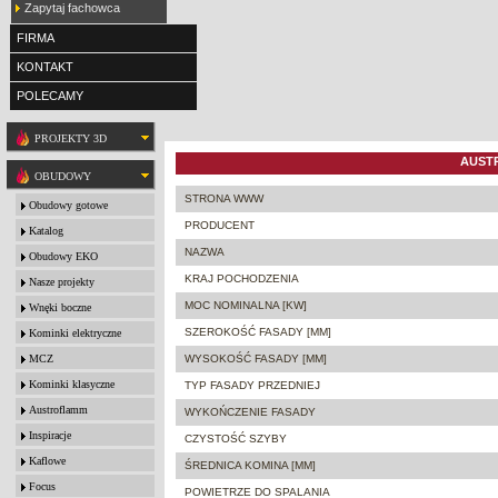
Zapytaj fachowca
FIRMA
KONTAKT
POLECAMY
PROJEKTY 3D
AUSTR
OBUDOWY
STRONA WWW
Obudowy gotowe
PRODUCENT
Katalog
NAZWA
Obudowy EKO
KRAJ POCHODZENIA
Nasze projekty
MOC NOMINALNA [KW]
Wnęki boczne
SZEROKOŚĆ FASADY [MM]
Kominki elektryczne
MCZ
WYSOKOŚĆ FASADY [MM]
Kominki klasyczne
TYP FASADY PRZEDNIEJ
Austroflamm
WYKOŃCZENIE FASADY
Inspiracje
CZYSTOŚĆ SZYBY
Kaflowe
ŚREDNICA KOMINA [MM]
Focus
POWIETRZE DO SPALANIA