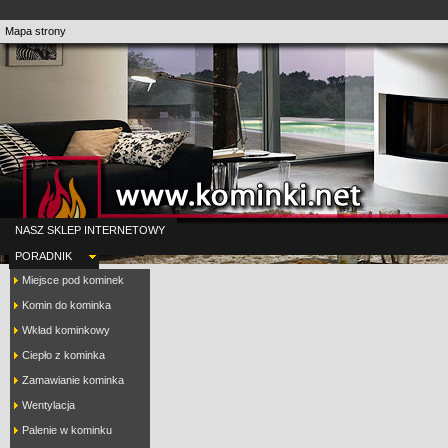
Mapa strony
NASZ SKLEP INTERNETOWY
PORADNIK
Miejsce pod kominek
Komin do kominka
Wkład kominkowy
Ciepło z kominka
Zamawianie kominka
Wentylacja
Palenie w kominku