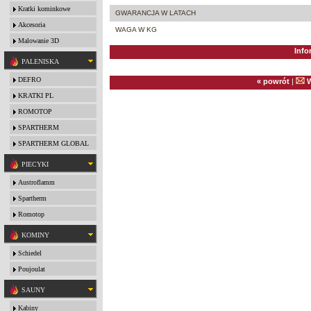
Kratki kominkowe
GWARANCJA W LATACH
Akcesoria
WAGA W KG
Malowanie 3D
Info
PALENISKA
DEFRO
« powrót
|
W
KRATKI PL
ROMOTOP
SPARTHERM
SPARTHERM GLOBAL
PIECYKI
Austroflamm
Spartherm
Romotop
KOMINY
Schiedel
Poujoulat
SAUNY
Kabiny