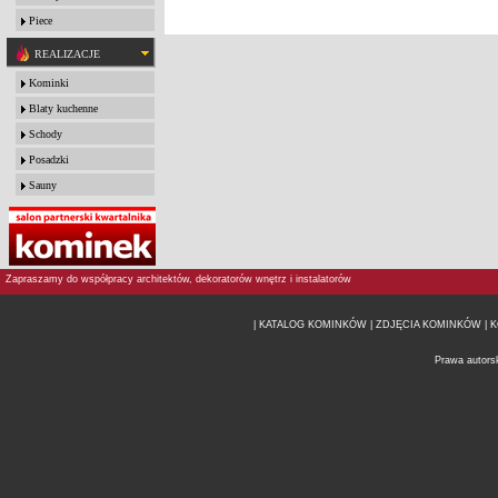
Piece
REALIZACJE
Kominki
Blaty kuchenne
Schody
Posadzki
Sauny
Zapraszamy do współpracy architektów, dekoratorów wnętrz i instalatorów
| KATALOG KOMINKÓW
| ZDJĘCIA KOMINKÓW |
K
Prawa autors