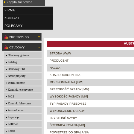
Zapytaj fachowca
FIRMA
KONTAKT
POLECAMY
PROJEKTY 3D
AUSTR
OBUDOWY
STRONA WWW
Obudowy gotowe
PRODUCENT
Katalog
NAZWA
Obudowy EKO
KRAJ POCHODZENIA
Nasze projekty
MOC NOMINALNA [KW]
Wnęki boczne
SZEROKOŚĆ FASADY [MM]
Kominki elektryczne
MCZ
WYSOKOŚĆ FASADY [MM]
Kominki klasyczne
TYP FASADY PRZEDNIEJ
Austroflamm
WYKOŃCZENIE FASADY
Inspiracje
CZYSTOŚĆ SZYBY
Kaflowe
ŚREDNICA KOMINA [MM]
Focus
POWIETRZE DO SPALANIA