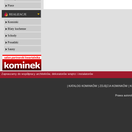
Piece
REALIZACJE
Kominki
Blaty kuchenne
Schody
Posadzki
Sauny
Zapraszamy do współpracy architektów, dekoratorów wnętrz i instalatorów
| KATALOG KOMINKÓW
| ZDJĘCIA KOMINKÓW |
K
Prawa autors