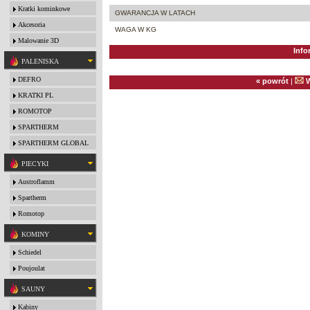
Kratki kominkowe
GWARANCJA W LATACH
Akcesoria
WAGA W KG
Malowanie 3D
Info
PALENISKA
DEFRO
« powrót
|
W
KRATKI PL
ROMOTOP
SPARTHERM
SPARTHERM GLOBAL
PIECYKI
Austroflamm
Spartherm
Romotop
KOMINY
Schiedel
Poujoulat
SAUNY
Kabiny