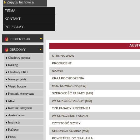
Zapytaj fachowca
FIRMA
KONTAKT
POLECAMY
PROJEKTY 3D
AUSTR
OBUDOWY
STRONA WWW
Obudowy gotowe
PRODUCENT
Katalog
NAZWA
Obudowy EKO
KRAJ POCHODZENIA
Nasze projekty
MOC NOMINALNA [KW]
Wnęki boczne
SZEROKOŚĆ FASADY [MM]
Kominki elektryczne
MCZ
WYSOKOŚĆ FASADY [MM]
Kominki klasyczne
TYP FASADY PRZEDNIEJ
Austroflamm
WYKOŃCZENIE FASADY
Inspiracje
CZYSTOŚĆ SZYBY
Kaflowe
ŚREDNICA KOMINA [MM]
Focus
POWIETRZE DO SPALANIA