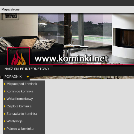
Mapa strony
NASZ SKLEP INTERNETOWY
PORADNIK
Miejsce pod kominek
Komin do kominka
Wkład kominkowy
Ciepło z kominka
Zamawianie kominka
Wentylacja
Palenie w kominku