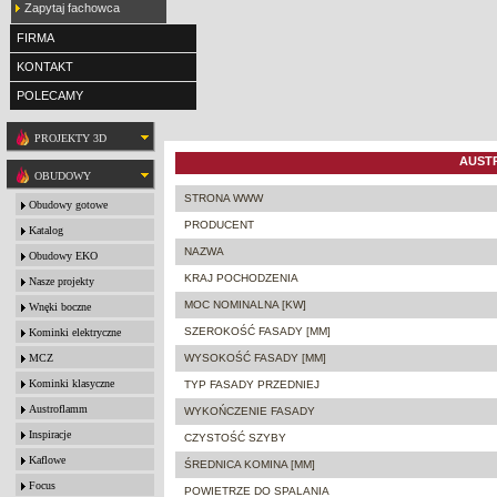
Zapytaj fachowca
FIRMA
KONTAKT
POLECAMY
PROJEKTY 3D
AUSTR
OBUDOWY
STRONA WWW
Obudowy gotowe
PRODUCENT
Katalog
NAZWA
Obudowy EKO
KRAJ POCHODZENIA
Nasze projekty
MOC NOMINALNA [KW]
Wnęki boczne
SZEROKOŚĆ FASADY [MM]
Kominki elektryczne
MCZ
WYSOKOŚĆ FASADY [MM]
Kominki klasyczne
TYP FASADY PRZEDNIEJ
Austroflamm
WYKOŃCZENIE FASADY
Inspiracje
CZYSTOŚĆ SZYBY
Kaflowe
ŚREDNICA KOMINA [MM]
Focus
POWIETRZE DO SPALANIA