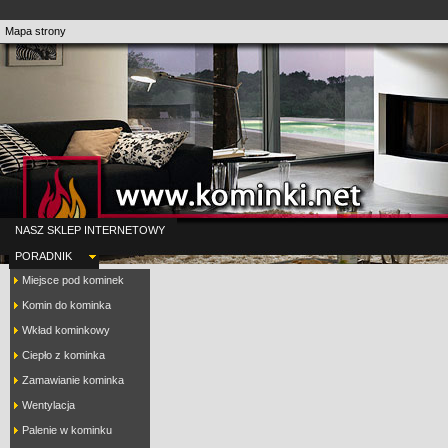
Mapa strony
NASZ SKLEP INTERNETOWY
PORADNIK
Miejsce pod kominek
Komin do kominka
Wkład kominkowy
Ciepło z kominka
Zamawianie kominka
Wentylacja
Palenie w kominku