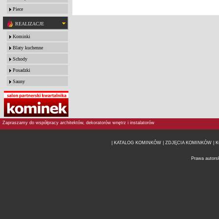
Piece
REALIZACJE
Kominki
Blaty kuchenne
Schody
Posadzki
Sauny
Zapraszamy do współpracy architektów, dekoratorów wnętrz i instalatorów
| KATALOG KOMINKÓW
| ZDJĘCIA KOMINKÓW |
K
Prawa autors