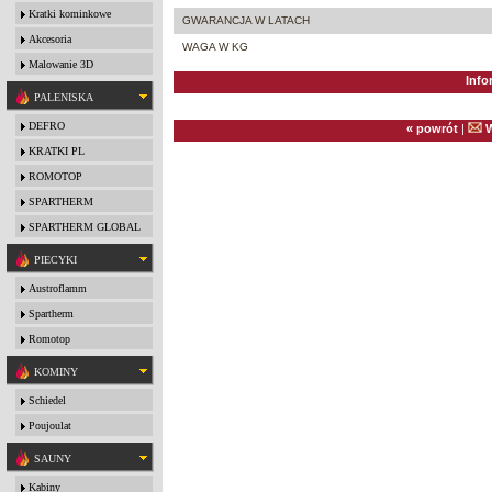
Kratki kominkowe
GWARANCJA W LATACH
Akcesoria
WAGA W KG
Malowanie 3D
Info
PALENISKA
DEFRO
« powrót
|
W
KRATKI PL
ROMOTOP
SPARTHERM
SPARTHERM GLOBAL
PIECYKI
Austroflamm
Spartherm
Romotop
KOMINY
Schiedel
Poujoulat
SAUNY
Kabiny