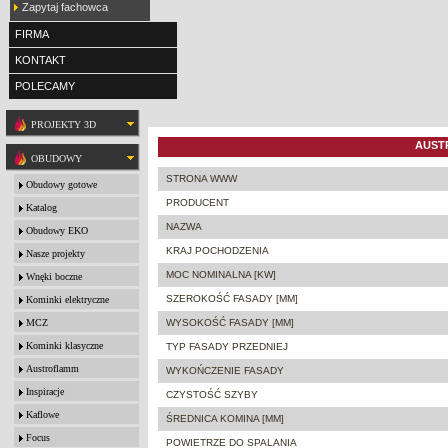
Zapytaj fachowca
FIRMA
KONTAKT
POLECAMY
PROJEKTY 3D
AUSTR
OBUDOWY
STRONA WWW
Obudowy gotowe
PRODUCENT
Katalog
NAZWA
Obudowy EKO
KRAJ POCHODZENIA
Nasze projekty
MOC NOMINALNA [KW]
Wnęki boczne
SZEROKOŚĆ FASADY [MM]
Kominki elektryczne
MCZ
WYSOKOŚĆ FASADY [MM]
Kominki klasyczne
TYP FASADY PRZEDNIEJ
Austroflamm
WYKOŃCZENIE FASADY
Inspiracje
CZYSTOŚĆ SZYBY
Kaflowe
ŚREDNICA KOMINA [MM]
Focus
POWIETRZE DO SPALANIA