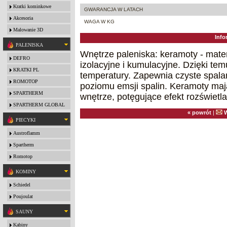
Kratki kominkowe
GWARANCJA W LATACH
Akcesoria
WAGA W KG
Malowanie 3D
Info
PALENISKA
Wnętrze paleniska: keramoty - mater
DEFRO
izolacyjne i kumulacyjne. Dzięki t
KRATKI PL
temperatury. Zapewnia czyste spala
ROMOTOP
poziomu emsji spalin. Keramoty maj
SPARTHERM
wnętrze, potęgujące efekt rozświetla
SPARTHERM GLOBAL
« powrót
|
W
PIECYKI
Austroflamm
Spartherm
Romotop
KOMINY
Schiedel
Poujoulat
SAUNY
Kabiny