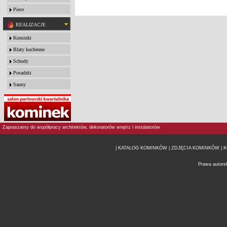
Piece
REALIZACJE
Kominki
Blaty kuchenne
Schody
Posadzki
Sauny
Zapraszamy do współpracy architektów, dekoratorów wnętrz i instalatorów
| KATALOG KOMINKÓW
| ZDJĘCIA KOMINKÓW |
K
Prawa autors