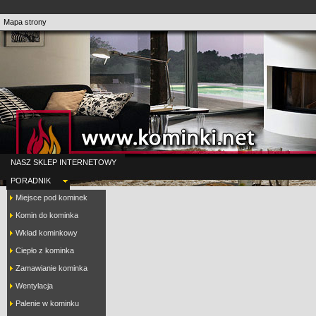
Mapa strony
NASZ SKLEP INTERNETOWY
PORADNIK
Miejsce pod kominek
Komin do kominka
Wkład kominkowy
Ciepło z kominka
Zamawianie kominka
Wentylacja
Palenie w kominku