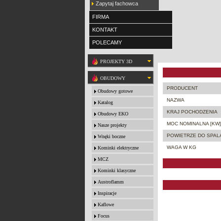
Zapytaj fachowca
FIRMA
KONTAKT
POLECAMY
PROJEKTY 3D
OBUDOWY
PRODUCENT
Obudowy gotowe
NAZWA
Katalog
KRAJ POCHODZENIA
Obudowy EKO
MOC NOMINALNA [KW]
Nasze projekty
POWIETRZE DO SPAL
Wnęki boczne
WAGA W KG
Kominki elektryczne
MCZ
Kominki klasyczne
Austroflamm
Inspiracje
Kaflowe
Focus