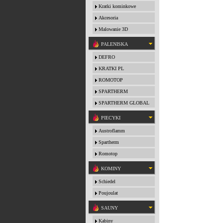
Kratki kominkowe
Akcesoria
Malowanie 3D
PALENISKA
DEFRO
KRATKI PL
ROMOTOP
SPARTHERM
SPARTHERM GLOBAL
PIECYKI
Austroflamm
Spartherm
Romotop
KOMINY
Schiedel
Poujoulat
SAUNY
Kabiny