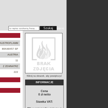
więcej
AUSTROFLAMM
89X49X57 SP
AUSTRIA
11
Z ZEWNATRZ
222
Kliknij na obrazek, aby powiększyć
INFORMACJE
Cena
0 zł netto
Stawka VAT: