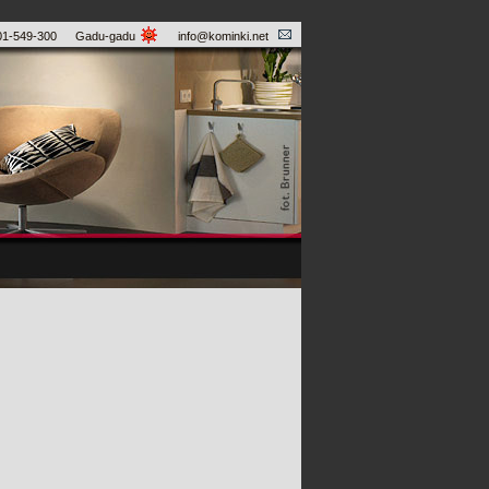
01-549-300
Gadu-gadu
info@kominki.net