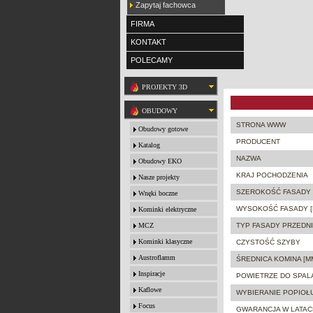
Zapytaj fachowca
FIRMA
KONTAKT
POLECAMY
PROJEKTY 3D
OBUDOWY
STRONA WWW
Obudowy gotowe
PRODUCENT
Katalog
NAZWA
Obudowy EKO
KRAJ POCHODZENIA
Nasze projekty
SZEROKOŚĆ FASADY 
Wnęki boczne
WYSOKOŚĆ FASADY [
Kominki elektryczne
MCZ
TYP FASADY PRZEDNI
Kominki klasyczne
CZYSTOŚĆ SZYBY
Austroflamm
ŚREDNICA KOMINA [M
Inspiracje
POWIETRZE DO SPAL
Kaflowe
WYBIERANIE POPIOŁ
Focus
GWARANCJA W LATAC