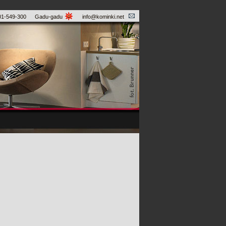
01-549-300
Gadu-gadu
info@kominki.net