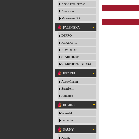
Kratki kominkowe
Akcesoria
Malowanie 3D
PALENISKA
DEFRO
KRATKI PL
ROMOTOP
SPARTHERM
SPARTHERM GLOBAL
PIECYKI
Austroflamm
Spartherm
Romotop
KOMINY
Schiedel
Poujoulat
SAUNY
Kabiny