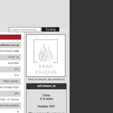
więcej
roflamm.com.pl
AUSTROFLAMM
71X57 s3
AUSTRIA
673
573
Kliknij na obrazek, aby powiększyć
TRZY SZYBY
INFORMACJE
GO POWIETRZA
250
Cena
0 zł netto
TRZ - ∅ 150mm
DNA PALENISKA
Stawka VAT:
6