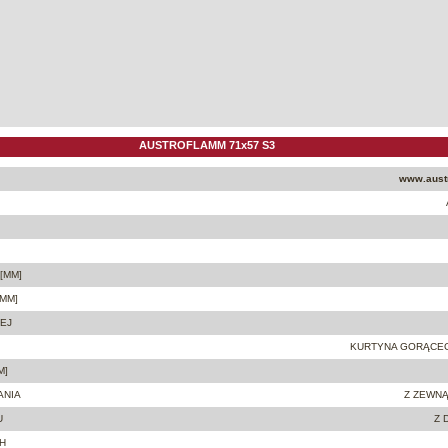
AUSTROFLAMM 71x57 S3
www.aust
[MM]
MM]
EJ
KURTYNA GORĄCE
M]
ANIA
Z ZEWNĄ
U
Z 
H