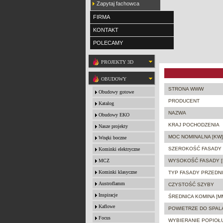
Zapytaj fachowca
FIRMA
KONTAKT
POLECAMY
PROJEKTY 3D
OBUDOWY
STRONA WWW
Obudowy gotowe
PRODUCENT
Katalog
NAZWA
Obudowy EKO
KRAJ POCHODZENIA
Nasze projekty
MOC NOMINALNA [KW]
Wnęki boczne
SZEROKOŚĆ FASADY 
Kominki elektryczne
MCZ
WYSOKOŚĆ FASADY [
Kominki klasyczne
TYP FASADY PRZEDNI
Austroflamm
CZYSTOŚĆ SZYBY
Inspiracje
ŚREDNICA KOMINA [M
Kaflowe
POWIETRZE DO SPAL
Focus
WYBIERANIE POPIOŁ