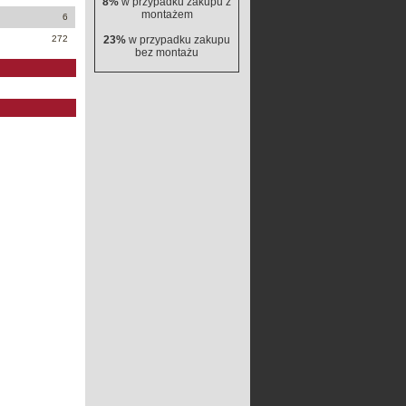
8%
w przypadku zakupu z
montażem
6
272
23%
w przypadku zakupu
bez montażu