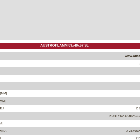
AUSTROFLAMM 89x49x57 SL
www.aust
[MM]
MM]
EJ
Z
KURTYNA GORĄCE
M]
ANIA
Z ZEWNĄ
U
Z 