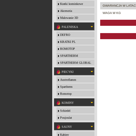
Kratki kominkowe
GWARANCJA W LATAC
Akcesoria
WAGA W KG
Malowanie 3D
PALENISKA
DEFRO
KRATKI PL
ROMOTOP
SPARTHERM
SPARTHERM GLOBAL
PIECYKI
Austroflamm
Spartherm
Romotop
KOMINY
Schiedel
Poujoulat
SAUNY
Kabiny