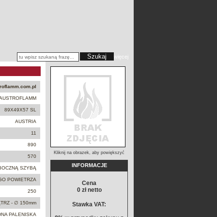
więcej
roflamm.com.pl
AUSTROFLAMM
89X49X57 SL
AUSTRIA
11
890
Kliknij na obrazek, aby powiększyć
570
INFORMACJE
 BOCZNĄ SZYBĄ
GO POWIETRZA
Cena
0 zł netto
250
TRZ - ∅ 150mm
Stawka VAT:
DNA PALENISKA