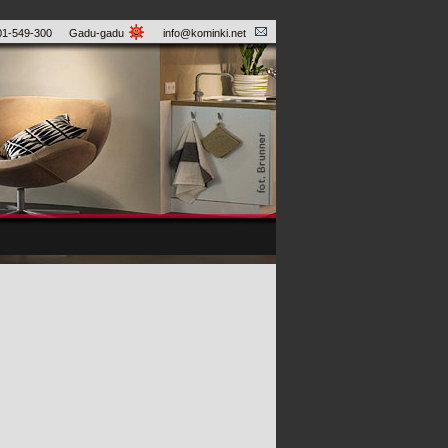
01-549-300
Gadu-gadu
info@kominki.net